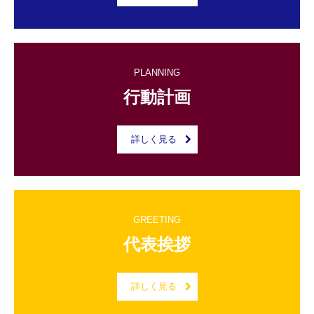
社員インタビュー
働く環境
PLANNING
研修体制
行動計画
寮生活
数字で見る会社
詳しく見る
社内イベント
福利厚生
GREETING
募集要項
代表挨拶
型枠大工
詳しく見る